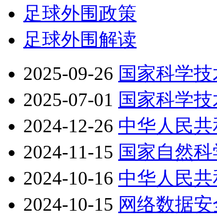
足球外围政策
足球外围解读
2025-09-26
国家科学技
2025-07-01
国家科学技
2024-12-26
中华人民共
2024-11-15
国家自然科
2024-10-16
中华人民共
2024-10-15
网络数据安