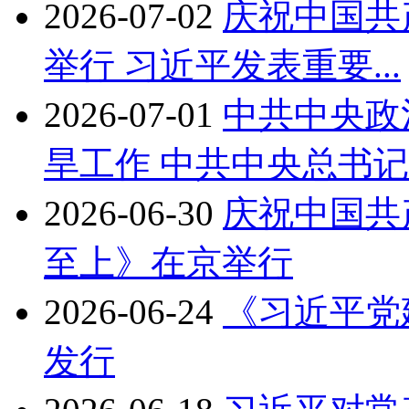
2026-07-02
庆祝中国共
举行 习近平发表重要...
2026-07-01
中共中央政
旱工作 中共中央总书记..
2026-06-30
庆祝中国共
至上》在京举行
2026-06-24
《习近平党
发行