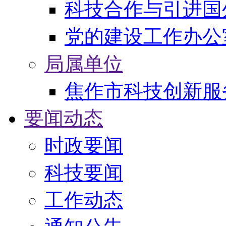
科技合作与引进国
党的建设工作办公
局属单位
焦作市科技创新服
要闻动态
时政要闻
科技要闻
工作动态