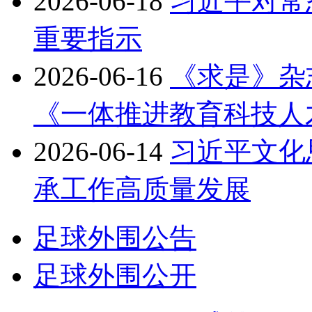
2026-06-18
习近平对常
重要指示
2026-06-16
《求是》杂
《一体推进教育科技人才发
2026-06-14
习近平文化
承工作高质量发展
足球外围公告
足球外围公开