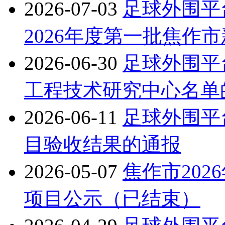
2026-07-03
足球外围平
2026年度第一批焦作市
2026-06-30
足球外围平
工程技术研究中心名单
2026-06-11
足球外围平
目验收结果的通报
2026-05-07
焦作市20
项目公示（已结束）