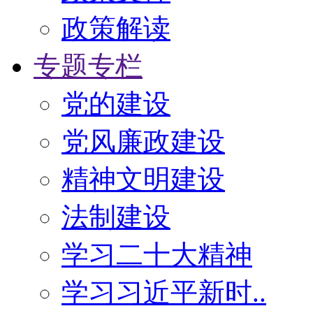
政策解读
专题专栏
党的建设
党风廉政建设
精神文明建设
法制建设
学习二十大精神
学习习近平新时..