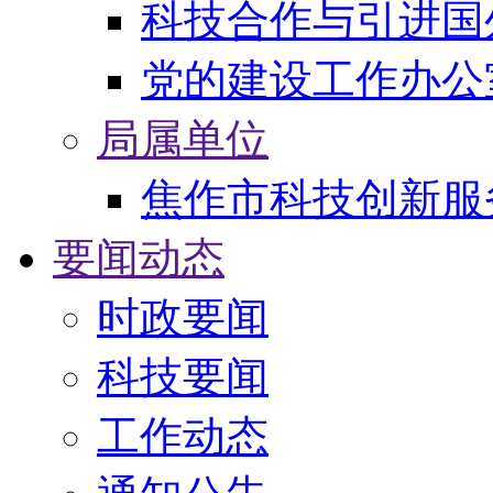
科技合作与引进国
党的建设工作办公
局属单位
焦作市科技创新服
要闻动态
时政要闻
科技要闻
工作动态