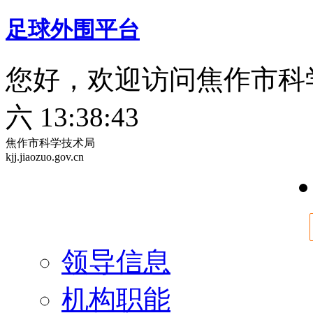
足球外围平台
您好，欢迎访问焦作市科
六 13:38:44
焦作市科学技术局
kjj.jiaozuo.gov.cn
领导信息
机构职能