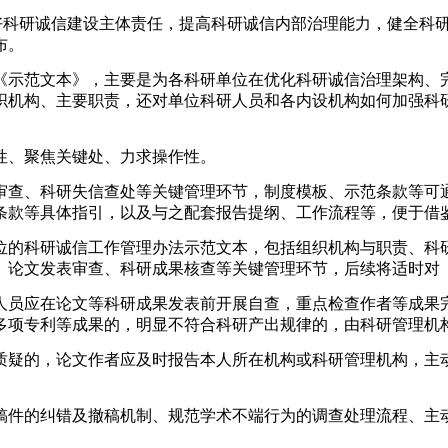
行好科研诚信建设主体责任，提高科研诚信内部治理能力，健全科
布。
《示范文本》，主要是为各科研单位在优化科研诚信治理架构、
织机构、主要职责，还对单位科研人员和各内设机构如何加强科
性、聚焦关键处、力求操作性。
审查、科研失信查处等关键管理环节，制度模板、示范条款等可
条款等具体指引，以及与之配套报告提纲、工作流程等，便于借
位的科研诚信工作管理办法示范文本，包括组织机构与职责、科
、论文发表审查、科研成果核查等关键管理环节，后续将适时对
人员应在论文等科研成果发表前开展自查，重点检查作者等成果
多项专利等成果的，明显不符合科研产出规律的，由科研管理机
质疑的，论文作者应及时报告本人所在机构或科研管理机构，主
稿件的纠错及撤稿机制、规范学术不端行为的调查处理流程、主