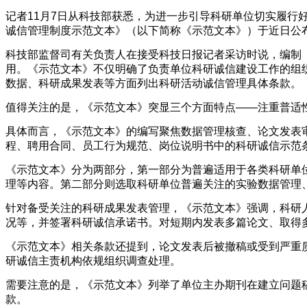
记者11月7日从科技部获悉，为进一步引导科研单位切实履
诚信管理制度示范文本》（以下简称《示范文本》）于近日公
科技部监督司有关负责人在接受科技日报记者采访时说，编制
用。《示范文本》不仅明确了负责单位科研诚信建设工作的组
数据、科研成果发表等方面列出科研活动诚信管理具体条款。
值得关注的是，《示范文本》突显三个方面特点——注重普适
具体而言，《示范文本》的编写聚焦数据管理核查、论文发表
程、聘用合同、员工行为规范、岗位说明书中的科研诚信示范
《示范文本》分为两部分，第一部分为普遍适用于各类科研单
理等内容。第二部分则选取科研单位普遍关注的实验数据管理
针对备受关注的科研成果发表管理，《示范文本》强调，科研
况等，并签署科研诚信承诺书。对短期内发表多篇论文、取得
《示范文本》相关条款还提到，论文发表后被撤稿或受到严重
研诚信主责机构依规组织调查处理。
需要注意的是，《示范文本》列举了单位主办期刊在建立问题
款。