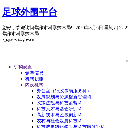
足球外围平台
您好，欢迎访问焦作市科学技术局!
2026年8月6日 星期四 22:21
焦作市科学技术局
kjj.jiaozuo.gov.cn
机构设置
领导信息
机构职能
内设机构
办公室（行政事项服务科）
发展规划与资源配置管理科
政策法规与科技监督科
科技人才与基础研究科
高新技术与区域创新科
农村与社会发展科技科
科技成果转化奖励与科技服务业科