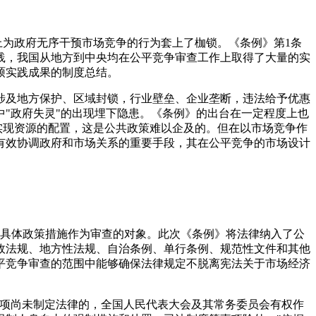
上为政府无序干预市场竞争的行为套上了枷锁。《条例》第
1
条
践，我国从地方到中央均在公平竞争审查工作上取得了大量的实
硕实践成果的制度总结。
涉及地方保护、区域封锁，行业壁垒、企业垄断，违法给予优惠
"政府失灵"的出现埋下隐患。《条例》的出台在一定程度上也
实现资源的配置，这是公共政策难以企及的。但在以市场竞争作
有效协调政府和市场关系的重要手段，其在公平竞争的市场设计
具体政策措施作为审查的对象。此次《条例》将法律纳入了公
政法规、地方性法规、自治条例、单行条例、规范性文件和其他
平竞争审查的范围中能够确保法律规定不脱离宪法关于市场经济
事项尚未制定法律的，全国人民代表大会及其常务委员会有权作