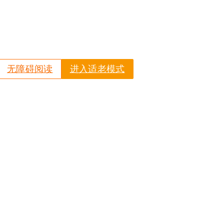
无障碍阅读
进入适老模式