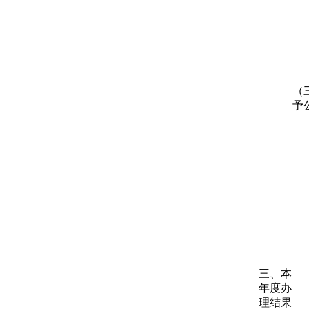
（
予
三、本
年度办
理结果