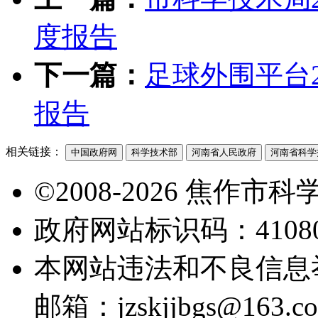
度报告
下一篇：
足球外围平台
报告
相关链接：
中国政府网
科学技术部
河南省人民政府
河南省科学
©2008-2026 焦作
政府网站标识码：41080
本网站违法和不良信息举报电
邮箱：jzskjjbgs@163.c