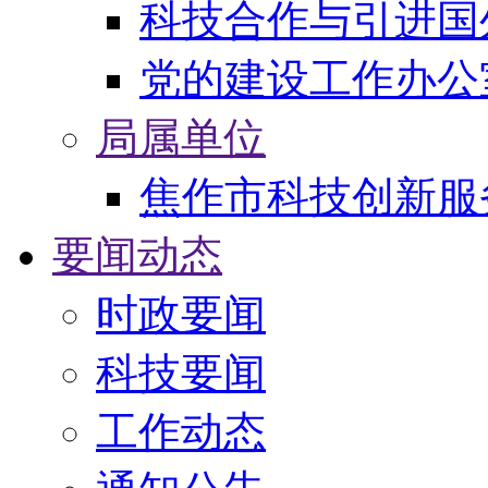
科技合作与引进国
党的建设工作办公
局属单位
焦作市科技创新服
要闻动态
时政要闻
科技要闻
工作动态