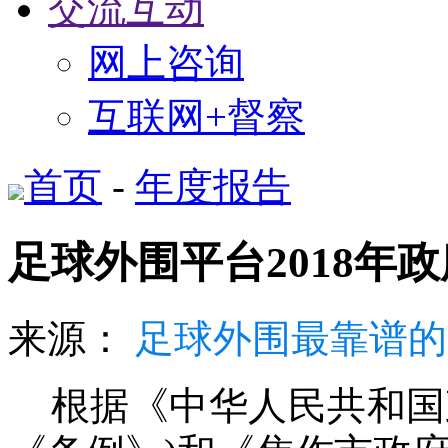
交流互动
网上咨询
互联网+督察
首页
-
年度报告
足球外围平台2018年
来源：
足球外围最靠谱的
根据《中华人民共和国