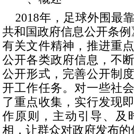
2018
年，足球外围最
共和国政府信息公开条例
有关文件精神，推进重
公开各类政府信息，不
公开形式，完善公开制
开工作任务。对一些社
了重点收集，实行发现
作原则，主动引导、及
相，让群众对政府发布的