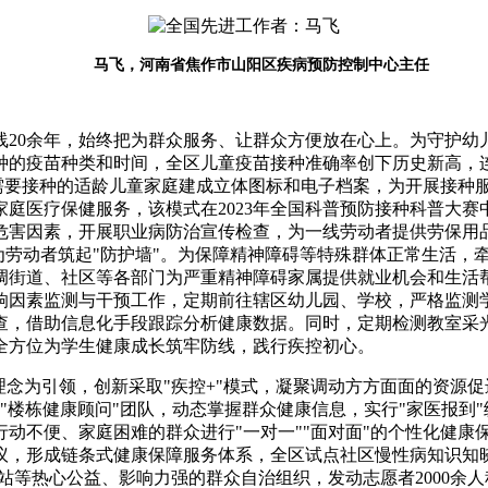
马飞，河南省焦作市山阳区疾病预防控制中心主任
20余年，始终把为群众服务、让群众方便放在心上。为守护幼
的疫苗种类和时间，全区儿童疫苗接种准确率创下历史新高，连
需要接种的适龄儿童家庭建成立体图标和电子档案，为开展接种服
庭医疗保健服务，该模式在2023年全国科普预防接种科普大
害因素，开展职业病防治宣传检查，为一线劳动者提供劳保用品
为劳动者筑起"防护墙"。为保障精神障碍等特殊群体正常生活，
调街道、社区等各部门为严重精神障碍家属提供就业机会和生活
响因素监测与干预工作，定期前往辖区幼儿园、学校，严格监测
查，借助信息化手段跟踪分析健康数据。同时，定期检测教室采
全方位为学生健康成长筑牢防线，践行疾控初心。
理念为引领，创新采取"疾控+"模式，凝聚调动方方面面的资源促
的"楼栋健康顾问"团队，动态掌握群众健康信息，实行"家医报到
行动不便、家庭困难的群众进行"一对一""面对面"的个性化健
议，形成链条式健康保障服务体系，全区试点社区慢性病知识知
站等热心公益、影响力强的群众自治组织，发动志愿者2000余人