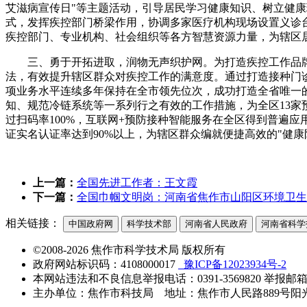
艾滋病宣传日"等主题活动，引导居民学习健康知识、树立健康
式，发挥疾控部门桥梁作用，协调多家医疗机构现场设置义诊
疾控部门、专业机构、社会组织等各方智慧资源力量，为辖区
三、勇于开拓进取，润物无声织护网。为打造疾控工作品
法，有效提升辖区群众对疾控工作的满意度。通过打造接种门诊
项业务水平连续多年保持在全市领先位次，成功打造全省唯一
知、规范冷链系统等一系列行之有效的工作措施，为全区13家
过扫码率100%，互联网+预防接种智能服务在全区得到普遍应
证实名认证率达到90%以上，为辖区群众编就便捷高效的"健康
上一篇：
全国先进工作者：王文霞
下一篇：
全国巾帼文明岗：河南省焦作市山阳区环境卫生
相关链接：
中国政府网
科学技术部
河南省人民政府
河南省科学
©2008-2026 焦作市科学技术局 版权所有
政府网站标识码：4108000017
豫ICP备12023934号-2
本网站违法和不良信息举报电话：0391-3569820 举报邮箱：jzs
主办单位：焦作市科技局 地址：焦作市人民路889号阳