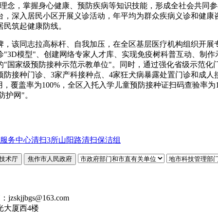
理念，掌握身心健康、预防疾病等知识技能，形成全社会共同参
台，深入居民小区开展义诊活动，年平均为群众疾病义诊和健康
居民筑起健康防线。
牌，该同志拉高标杆、自我加压，在全区基层医疗机构组织开展专
"3D模型"、创建网络专家人才库、实现免疫树科普互动、制作
的"国家级预防接种示范示教单位"。同时，通过强化省级示范化
预防接种门诊、3家产科接种点、4家狂犬病暴露处置门诊和成
用，覆盖率为100%，全区入托入学儿童预防接种证扫码查验率为1
防护网"。
服务中心清扫3所山阳路清扫保洁组
技术厅
焦作市人民政府
kjjbgs@163.com
光大厦西4楼