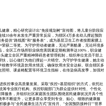
儿健康，精心研究设计出"免疫规划树"宣传图，将儿童分阶段应
续10余年未发生严重异常反应，为辖区4万多名幼儿撑起预防
务提供"路线图"和"服务表"，成为基层卫生工作者按图索骥上
赛中荣获二等奖。为守护劳动者健康，无论严寒酷暑，无论环境多
，全区工作场所职业病危害因素定期检测率达100%，职业健
牵头建立全区严重精神障碍患者管理机制，组织单位党员干部上
帮扶，以心做灯为他们撑起一片晴空。为守护学生健康，她主动
学校教学环境及饮用水情况，确保饮用水安全达标。联合辖区多
光照明、课桌椅配置等环境卫生指标，在传染病高发季，加强对
进疾控事业高质量发展。采取"疾控+基层组织"的方式，依托社
"统筹专业医疗机构、疾控职能部门为群众提供针对性、个性化
康保障服务，并组织社区家庭医生团队围绕居民健康状况开具个性
晓率不断提升，让更多群众享受到专业、贴心、细致的健康服
积极参与"全民健康生活方式"宣传月、"全国预防接种日""世界