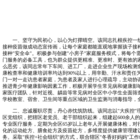
一、坚守为民初心，以心为灯撑晴空。该同志扎根疾控一线
接种疫苗做成动态宣传画，让每个家庭都能直观地掌握孩子接种
接种"安全伞"。积极参与创建"小房子"家庭服务模式，将每个
门服务的必备工具，也为群众提供更精准、更准时、更有效的家
么恶劣，该同志常年下车间、进工厂，走进企业生产现场检测危
康检查率和健康培训率均达到90%以上，用辛勤、汗水和责任
门一对一走访患者家庭，为患者及家人进行心理疏导，主动协
推进青少年健康影响因素工作，积极开展学生常见病和健康影
家医疗团队，针对近视、龋齿等常见病对全区中小学生全面筛
学校教室、宿舍、卫生间等重点区域的卫生监测与消毒指导，
二、忠诚履职尽责，丹心赤忱筑防线。该同志以"大疾控"
区党组织，把辖区老党员、老干部组织起来，组建起600余人
专业医疗服务，定期为全区65岁以上老年人开展健康体检，对
化的运动处方、膳食处方及疫苗处方，多维度提供健康管理建
务。采取"疾控+社会组织"的方式，联合辖区"冬香好妈妈"工作