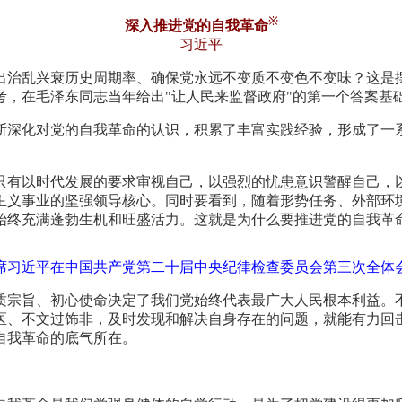
※
深入推进党的自我革命
习近平
出治乱兴衰历史周期率、确保党永远不变质不变色不变味？这是
考，在毛泽东同志当年给出"让人民来监督政府"的第一个答案基
不断深化对党的自我革命的认识，积累了丰富实践经验，形成了一
只有以时代发展的要求审视自己，以强烈的忧患意识警醒自己，
主义事业的坚强领导核心。同时要看到，随着形势任务、外部环
始终充满蓬勃生机和旺盛活力。这就是为什么要推进党的自我革
主席习近平在中国共产党第二十届中央纪律检查委员会第三次全体
质宗旨、初心使命决定了我们党始终代表最广大人民根本利益。
医、不文过饰非，及时发现和解决自身存在的问题，就能有力回击
自我革命的底气所在。