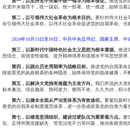
第一，以坚持党中央集中统一领导为根本保证。
推进党的
在党中央领导下，统一谋划、统一部署、统一推进，始终沿着
第二，以引领伟大社会革命为根本目的。
要针对伟大社会
命引领伟大社会革命、以伟大社会革命促进党的自我革命。当
2024年10月15日至16日，中共中央总书记、国家主席
第三，以新时代中国特色社会主义思想为根本遵循。
推进
想信念、加强党性锻炼、提升精神境界和道德水平等思想营养
第四，以跳出历史周期率为战略目标。
推进党的自我革命
除损害党的执政根基的各种隐患，始终保持党的肌体健康，不
第五，以解决大党独有难题为主攻方向。
我们所说的大党
标本兼治、综合施策、协同发力、锲而不舍、久久为功，积小
第六，以健全全面从严治党体系为有效途径。
要紧扣新时
善党的自我革命制度规范体系，进一步形成依靠党的自身力量
第七，以锻造坚强组织、建设过硬队伍为重要着力点。
要
化、足球外围党建缺失、管党治党不力等问题，推动各级党组