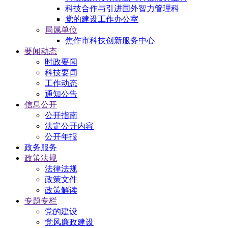
科技合作与引进国外智力管理科
党的建设工作办公室
局属单位
焦作市科技创新服务中心
要闻动态
时政要闻
科技要闻
工作动态
通知公告
信息公开
公开指南
法定公开内容
公开年报
政务服务
政策法规
法律法规
政策文件
政策解读
专题专栏
党的建设
党风廉政建设