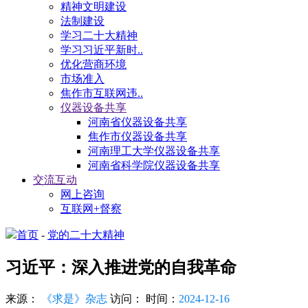
精神文明建设
法制建设
学习二十大精神
学习习近平新时..
优化营商环境
市场准入
焦作市互联网违..
仪器设备共享
河南省仪器设备共享
焦作市仪器设备共享
河南理工大学仪器设备共享
河南省科学院仪器设备共享
交流互动
网上咨询
互联网+督察
首页
-
党的二十大精神
习近平：深入推进党的自我革命
来源：
《求是》杂志
访问：
时间：
2024-12-16