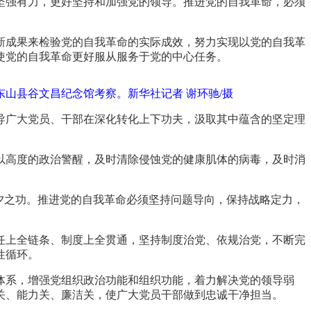
坚强有力，更好坚持和加强党的领导。推进党的自我革命，必须
新成果来检验党的自我革命的实际成效，努力实现以党的自我革
使党的自我革命更好服从服务于党的中心任务。
市东山县谷文昌纪念馆考察。新华社记者 谢环驰/摄
导广大党员、干部在深化转化上下功夫，汲取其中蕴含的坚定理
以高度的政治警醒，及时清除侵蚀党的健康肌体的病毒，及时消
夕之功。推进党的自我革命必须坚持问题导向，保持战略定力，
任上全链条、制度上全贯通，坚持制度治党、依规治党，不断完
性循环。
体系，增强党组织政治功能和组织功能，着力解决党的领导弱
关、能力关、廉洁关，使广大党员干部做到忠诚干净担当。