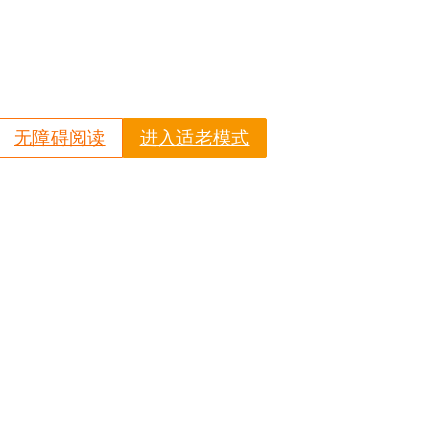
无障碍阅读
进入适老模式