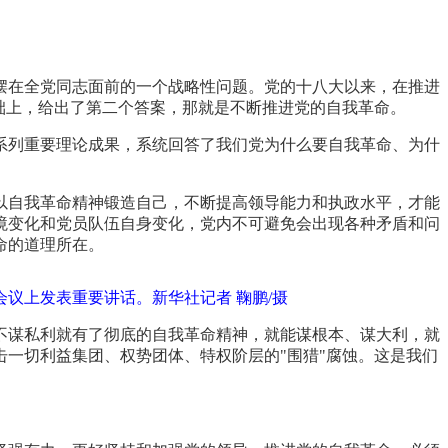
摆在全党同志面前的一个战略性问题。党的十八大以来，在推进
础上，给出了第二个答案，那就是不断推进党的自我革命。
系列重要理论成果，系统回答了我们党为什么要自我革命、为什
以自我革命精神锻造自己，不断提高领导能力和执政水平，才能
境变化和党员队伍自身变化，党内不可避免会出现各种矛盾和问
命的道理所在。
会议上发表重要讲话。新华社记者 鞠鹏/摄
不谋私利就有了彻底的自我革命精神，就能谋根本、谋大利，就
一切利益集团、权势团体、特权阶层的"围猎"腐蚀。这是我们