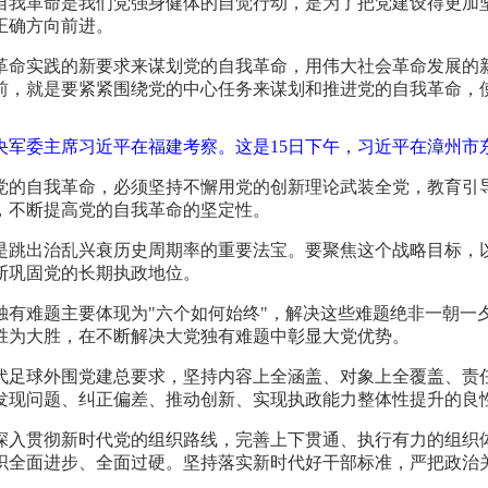
自我革命是我们党强身健体的自觉行动，是为了把党建设得更加
正确方向前进。
革命实践的新要求来谋划党的自我革命，用伟大社会革命发展的
前，就是要紧紧围绕党的中心任务来谋划和推进党的自我革命，
、中央军委主席习近平在福建考察。这是15日下午，习近平在漳州
党的自我革命，必须坚持不懈用党的创新理论武装全党，教育引
，不断提高党的自我革命的坚定性。
是跳出治乱兴衰历史周期率的重要法宝。要聚焦这个战略目标，
断巩固党的长期执政地位。
独有难题主要体现为"六个如何始终"，解决这些难题绝非一朝一
胜为大胜，在不断解决大党独有难题中彰显大党优势。
代足球外围党建总要求，坚持内容上全涵盖、对象上全覆盖、责
发现问题、纠正偏差、推动创新、实现执政能力整体性提升的良
深入贯彻新时代党的组织路线，完善上下贯通、执行有力的组织
织全面进步、全面过硬。坚持落实新时代好干部标准，严把政治