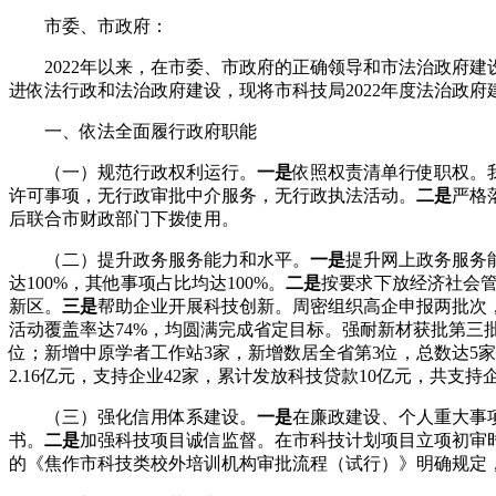
市委、市政府：
2022年以来，在市委、市政府的正确领导和市法治政府
进依法行政和法治政府建设，现将市科技局2022年度法治政府
一、依法全面履行政府职能
（一）规范行政权利运行。
一是
依照权责清单行使职权。
许可事项，无行政审批中介服务，无行政执法活动。
二是
严格
后联合市财政部门下拨使用。
（二）提升政务服务能力和水平。
一是
提升网上政务服务能
达100%，其他事项占比均达100%。
二是
按要求下放经济社会
新区。
三是
帮助企业开展科技创新。周密组织高企申报两批次
活动覆盖率达
74%
，均圆满完成省定目标。强耐新材获批第三
位；新增中原学者工作站
3
家，新增数居全省第
3
位，总数达
5
家
2.16
亿元，支持企业
42
家，累计发放科技贷款
10
亿元，共支持
（三）强化信用体系建设。
一是
在廉政建设、个人重大事
书。
二是
加强科技项目诚信监督。在市科技计划项目立项初审
的《焦作市科技类校外培训机构审批流程（试行）》明确规定