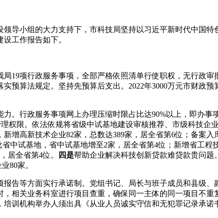
建设领导小组的大力支持下，市科技局坚持以习近平新时代中国
建设工作报告如下。
我局19项行政服务事项，全部严格依照清单行使职权，无行政审
落实预算法规定。坚持先预算后支出。2022年3000万元市财
力。行政服务事项网上办理压缩时限占比达90%以上，即办事项占
管理权限。依法依规将省级中试基地建设审核推荐、市级科技企业
，新增高新技术企业
82
家，总数达
389
家，居全省第
6
位；备案入
批省中试基地，省中试基地增至
2
家，居全省第
4
位；新增省工程
，居全省第
4
位。
四是
帮助企业解决科技创新贷款难贷款贵问题
企业
80
家。
项报告等方面实行承诺制。党组书记、局长与班子成员和县级、
时，相关业务科室进行项目查重，确保同一主体的同一项目不重
，培训机构举办人须出具《从业人员诚实守信和无犯罪记录承诺