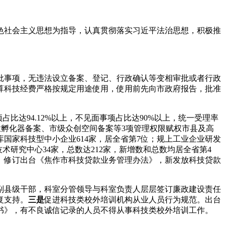
特色社会主义思想为指导，认真贯彻落实习近平法治思想，积极推
批事项，无违法设立备案、登记、行政确认等变相审批或者行政
政预算科技经费严格按规定用途使用，使用前先向市政府报告，批准
比达94.12%以上，不见面事项占比达90%以上，统一受理率
孵化器备案、市级众创空间备案等3项管理权限赋权市县及高
库国家科技型中小企业
614
家，居全省第
7
位；规上工业企业研发
技术研究中心
34
家，总数达
212
家，新增数和总数均居全省第
4
。修订出台《焦作市科技贷款业务管理办法》，新发放科技贷款
副县级干部，科室分管领导与科室负责人层层签订廉政建设责任
复支持。
三是
促进科技类校外培训机构从业人员行为规范。出台
书》，有不良诚信记录的人员不得从事科技类校外培训工作。