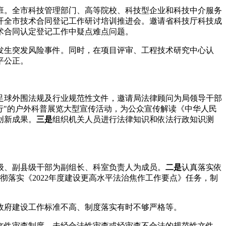
训班。全市科技管理部门、高等院校、科技型企业和科技中介服务
开全市技术合同登记工作研讨培训推进会。邀请省科技厅科技成
术合同认定登记工作中疑点难点问题。
发生突发风险事件。同时，在项目评审、工程技术研究中心认
平公正。
足球外围法规及行业规范性文件，邀请局法律顾问为局领导干部
同行"的户外科普展览大型宣传活动，为公众宣传解读《中华人民
创新成果。
三是
组织机关人员进行法律知识和依法行政知识测
级、副县级干部为副组长、科室负责人为成员。
二是
认真落实依
彻落实《2022年度建设更高水平法治焦作工作要点》任务，制
治政府建设工作标准不高、制度落实有时不够严格等。
文件审查制度，未经合法性审查或经审查不合法的规范性文件，