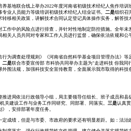
培养基地联合线上举办2022年度河南省初级技术经纪人焦作培
转移专业人员能力等级培训初级技术经纪人结业证书。
二是
组织召
术转移相关政策，讲解技术合同认定登记具体操作实务，解答技
对工作中的风险点进行排查，并针对性地制定防控措施。全年未
局相关人员共同对专家和工作人员进行监督，确保依法依规和公
信行为调查处理规则》《河南省自然科学基金项目管理办法》等
。
二是
联合市委宣传部 市科协共同举办主题为"走进科技 你我
球外围法规，加强科技安全宣传教育，全面展示我市取得的科技
整推进局依法行政领导小组，局主要领导任组长、班子成员和县
治机关建设工作与业务工作同研究、同部署、同落实。
三是
认真贯
计划》，安排部署年度任务。
了一定成绩，但是与市委、市政府的要求还有明显差距。如：法
化制度落实。强化行政规范性文件管理，建立健全并落实规范性