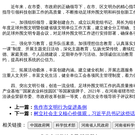
近年来，在市委、市政府的正确领导下，在市、区文明办的精心指
指导引领科技创新工作的高质量，不断推动足球外围文明和科技创新工
一、加强组织领导，凝聚创建合力。成立以局党组书记、局长为组
年度足球外围文明暨创建省级文明单位工作方案，建立健全分工明确、
的足球外围文明专题会议，对足球外围文明工作进行安排部署，确保各
二、强化学习教育，提升队伍素质。加强理想信念教育，认真落实
一课"制度、开展主题党日活动，深化主题教育，弘扬光荣传统，赓续
德、家庭美德、个人品德建设，定期举办学习活动。加强诚信法治教育
约，提高科技系统的公信力。
三、拓展活动载体，丰富创建内涵。建立健全机制，开展志愿服务
注重人文关怀，丰富文化生活，健全单位工会各项民主管理制度，着力
四、突出文明引领，创造一流业绩。足球外围文明工作的高质量推
产业基地""国家农业科技园区"等国家级牌子。
2021
年，在河南省辖市经
洽谈会荣获市委、市政府改革创新一等奖，在历次全市领导班子评议和
上一篇：
焦作市文明行为促进条例
下一篇：
树立社会主义核心价值观，习近平总书记这些话
相关链接：
中国政府网
科学技术部
河南省人民政府
河南省科学