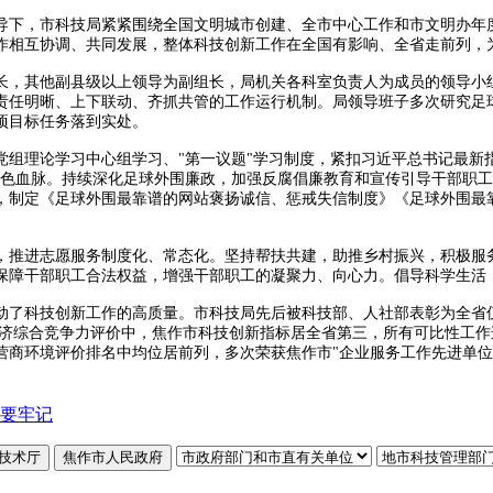
导下，市科技局紧紧围绕全国文明城市创建、全市中心工作和市文明办年
作相互协调、共同发展，整体科技创新工作在全国有影响、全省走前列，
长，其他副县级以上领导为副组长，局机关各科室负责人为成员的领导小
责任明晰、上下联动、齐抓共管的工作运行机制。局领导班子多次研究足
项目标任务落到实处。
党组理论学习中心组学习、"第一议题"学习制度，紧扣习近平总书记最新
红色血脉。持续深化足球外围廉政，加强反腐倡廉教育和宣传引导干部职
，制定《足球外围最靠谱的网站褒扬诚信、惩戒失信制度》《足球外围最
，推进志愿服务制度化、常态化。坚持帮扶共建，助推乡村振兴，积极服
保障干部职工合法权益，增强干部职工的凝聚力、向心力。倡导科学生活
动了科技创新工作的高质量。市科技局先后被科技部、人社部表彰为全省仅
济综合竞争力评价中，焦作市科技创新指标居全省第三，所有可比性工作
营商环境评价排名中均位居前列，多次荣获焦作市
"
企业服务工作先进单位
要牢记
技术厅
焦作市人民政府