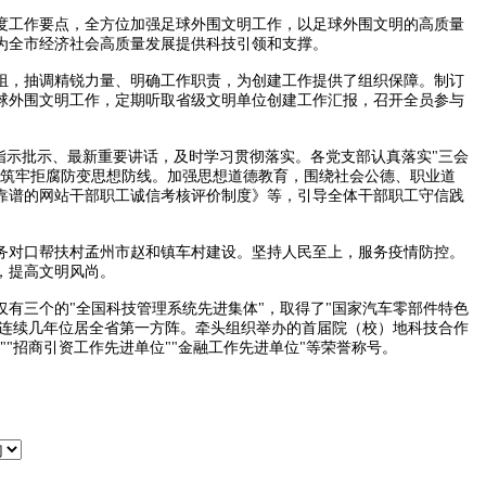
度工作要点，全方位加强足球外围文明工作，以足球外围文明的高质量
为全市经济社会高质量发展提供科技引领和支撑。
组，抽调精锐力量、明确工作职责，为创建工作提供了组织保障。制订
球外围文明工作，定期听取省级文明单位创建工作汇报，召开全员参与
指示批示、最新重要讲话，及时学习贯彻落实。各党支部认真落实"三会
工筑牢拒腐防变思想防线。加强思想道德教育，围绕社会公德、职业道
靠谱的网站干部职工诚信考核评价制度》等，引导全体干部职工守信践
务对口帮扶村孟州市赵和镇车村建设。坚持人民至上，服务疫情防控。
，提高文明风尚。
有三个的"全国科技管理系统先进集体"，取得了"国家汽车零部件特色
连续几年位居全省第一方阵。牵头组织举办的首届院（校）地科技合作
""招商引资工作先进单位""金融工作先进单位"等荣誉称号。