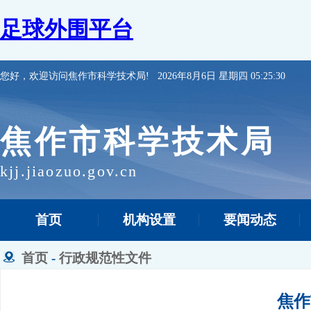
足球外围平台
您好，欢迎访问焦作市科学技术局!
2026年8月6日 星期四 05:25:31
焦作市科学技术局
kjj.jiaozuo.gov.cn
首页
机构设置
要闻动态
首页
-
行政规范性文件
焦作