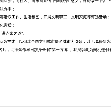
知应会，向社区、向家庭宣传"四城联创"意义，自觉做一个讲
法办事；
赛活跃工作、生活氛围，开展文明职工、文明家庭等评选活动；
化素质；
，讲齐家之道"。
活动为主线，以创建全国文明城市提名城市为引领，以四城联创
名片，助推焦作早日跻身全省"第一方阵"。我局以此为契机连创
。