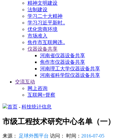
精神文明建设
法制建设
学习二十大精神
学习习近平新时..
优化营商环境
市场准入
焦作市互联网违..
仪器设备共享
河南省仪器设备共享
焦作市仪器设备共享
河南理工大学仪器设备共享
河南省科学院仪器设备共享
交流互动
网上咨询
互联网+督察
首页
-
科技统计信息
市级工程技术研究中心名单（一）
来源：
足球外围平台
访问：
时间：
2016-07-05