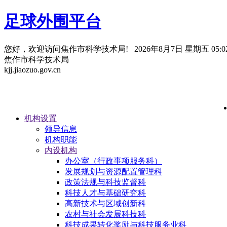
足球外围平台
您好，欢迎访问焦作市科学技术局!
2026年8月7日 星期五 05:02
焦作市科学技术局
kjj.jiaozuo.gov.cn
机构设置
领导信息
机构职能
内设机构
办公室（行政事项服务科）
发展规划与资源配置管理科
政策法规与科技监督科
科技人才与基础研究科
高新技术与区域创新科
农村与社会发展科技科
科技成果转化奖励与科技服务业科