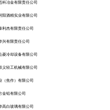
迈科冶金有限责任公司
河阳酒精实业有限公司
泰利杰有限责任公司
华兴有限责任公司
沁菱冷却设备有限公司
崇义轻工机械有限公司
业（焦作）有限公司
方金铅有限公司
华高白玻璃有限公司