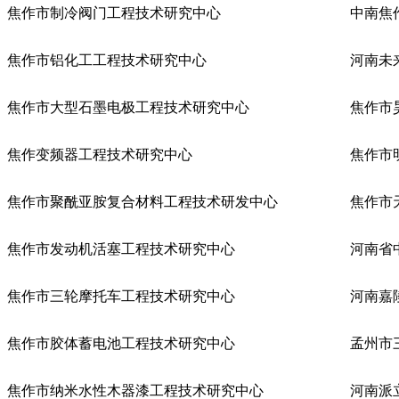
焦作市制冷阀门工程技术研究中心
中南焦
焦作市铝化工工程技术研究中心
河南未
焦作市大型石墨电极工程技术研究中心
焦作市
焦作变频器工程技术研究中心
焦作市
焦作市聚酰亚胺复合材料工程技术研发中心
焦作市
焦作市发动机活塞工程技术研究中心
河南省
焦作市三轮摩托车工程技术研究中心
河南嘉
焦作市胶体蓄电池工程技术研究中心
孟州市
焦作市纳米水性木器漆工程技术研究中心
河南派