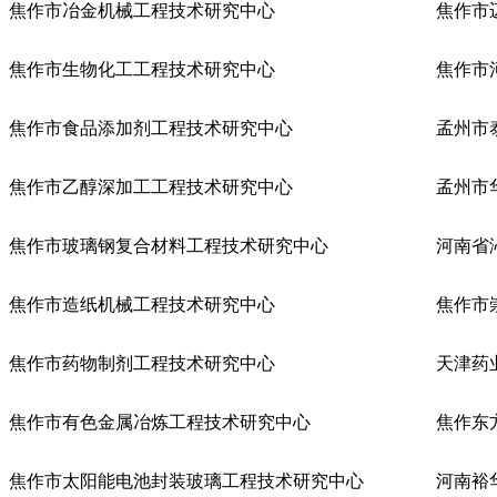
焦作市冶金机械工程技术研究中心
焦作市
焦作市生物化工工程技术研究中心
焦作市
焦作市食品添加剂工程技术研究中心
孟州市
焦作市乙醇深加工工程技术研究中心
孟州市
焦作市玻璃钢复合材料工程技术研究中心
河南省
焦作市造纸机械工程技术研究中心
焦作市
焦作市药物制剂工程技术研究中心
天津药
焦作市有色金属冶炼工程技术研究中心
焦作东
焦作市太阳能电池封装玻璃工程技术研究中心
河南裕