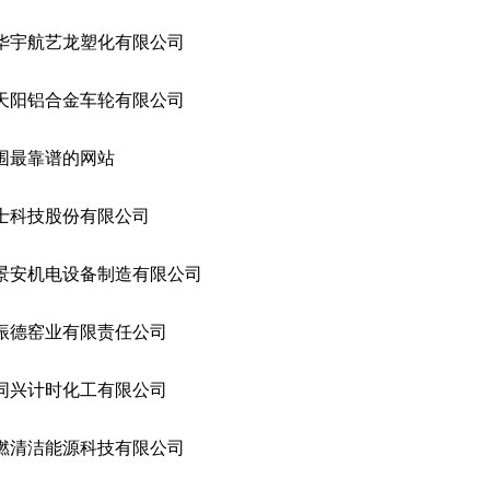
华宇航艺龙塑化有限公司
天阳铝合金车轮有限公司
围最靠谱的网站
士科技股份有限公司
景安机电设备制造有限公司
振德窑业有限责任公司
同兴计时化工有限公司
燃清洁能源科技有限公司