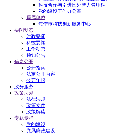
科技合作与引进国外智力管理科
党的建设工作办公室
局属单位
焦作市科技创新服务中心
要闻动态
时政要闻
科技要闻
工作动态
通知公告
信息公开
公开指南
法定公开内容
公开年报
政务服务
政策法规
法律法规
政策文件
政策解读
专题专栏
党的建设
党风廉政建设