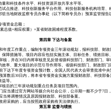
动量和科技条件水平、科技资源开放共享水平等。
范试点推进、科技创新服务平台作用、科技创新服务机构培育、
部驻当地财政监察专员办事处（以下简称专员办）预算监管报告
专项资金总额；
因素总值×相应权重）×某省财政困难程度系数。
第四章 下达与备案
划和年度工作重点，编制专项资金三年滚动规划，报科技部、财政
、保障措施等。项目内容应包括实施主体、目标任务、绩效目标
审核，并在30日内将审核意见反馈省级科技部门、财政部门。
的效率、重大项目的示范引导作用等。省级科技部门、财政部门
前提前下达下年度专项资金预计数，全国人民代表大会审查批准中央
预算数后30日内，将本省专项资金实施方案报财政部、科技部
效益等。
审核后的三年滚动规划重点任务及项目范围内。
部门应当通过官方网站等媒介向社会公示，公示期一般不少于7日
，应当将调整情况及原因报财政部、科技部备案。
及政府采购的，应当按照政府采购有关法律执行。
第五章 监督与绩效