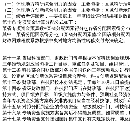
（一）体现地方科研综合能力的因素，主要包括：区域科研活
（二）体现地方创新综合能力的因素，主要包括：区域创新示
（三）绩效考评因素，主要根据上一年度绩效评价结果和财政
第十条 专项资金计算分配公式如下：
某省专项资金预算数=某省分配因素得分/∑各省分配因素得分×
其中：某省分配因素得分=∑（某省分配因素值/全国该项分配
财政困难程度系数根据中央对地方均衡性转移支付办法确定。
第十一条 省级科技部门、财政部门每年根据本省科技创新规
三年滚动规划应当包括工作目标、重点任务及项目、组织管理
第十二条 科技部会同财政部对各省份报送的三年滚动规划进行
况、设定的区域创新体系建设目标合理性、科技创新资源配置
第十三条 财政部、科技部按本办法规定，于每年10月31日
第十四条 省级财政部门、科技部门应当在财政部、科技部下达
持方式、项目绩效目标、组织实施能力与条件、预期社会经济
当年专项资金实施方案所安排的项目应当在经科技部、财政部
第十五条 对拟分配到企业的专项资金，省级财政部门、科技
第十六条 专项资金实施方案备案后不得随意调整。如需调整
第十七条 专项资金支付按照国库集中支付有关规定执行。涉